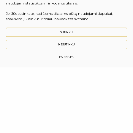
naudojami statistikos ir rinkodaros tikslais.
Jei Jūs sutinkate, kad šiems tikslams būtų naudojami slapukai,
spauskite „Sutinku“ ir toliau naudokitės svetaine.
SUTINKU
NESUTINKU
PARINKTYS
Vilniaus komunalinių paslaugų mokykla
Pakalnės g. 3, 01112 Vilnius
Titnago g. 1, Vilnius (Dirbtuvės)
Girelės g. 57, LT-56163 Kaišiadorys
Girelės g. 24, Kaišiadorys (Dirbtuvės)
Kodas juridinių asmenų registre: 190971086