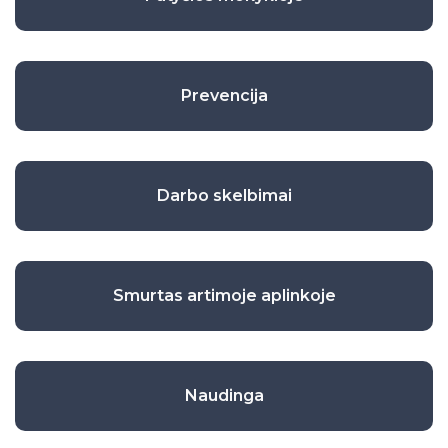
Erasmus+
Naudinga
Nemokamas KET testas
Mokyklos Facebook
Prevencija
Pažymėjimai ir brandos atestatai
Atostogos
Pagalba mokiniui
Darbo skelbimai
Smurtas artimoje aplinkoje
Naudinga