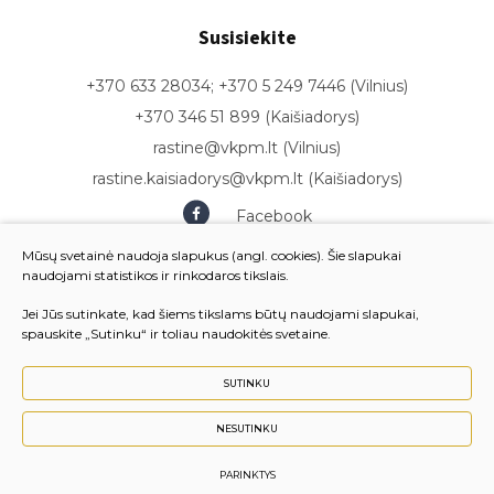
Susisiekite
+370 633 28034; +370 5 249 7446 (Vilnius)
+370 346 51 899 (Kaišiadorys)
rastine@vkpm.lt (Vilnius)
rastine.kaisiadorys@vkpm.lt (Kaišiadorys)
Facebook
Youtube
Mūsų svetainė naudoja slapukus (angl. cookies). Šie slapukai
naudojami statistikos ir rinkodaros tikslais.
Jei Jūs sutinkate, kad šiems tikslams būtų naudojami slapukai,
spauskite „Sutinku“ ir toliau naudokitės svetaine.
SUTINKU
NESUTINKU
© 2024 Vilniaus komunalinių paslaugų mokykla. Visos
teisės saugomos.
PARINKTYS
Sukurta:
TEXUS