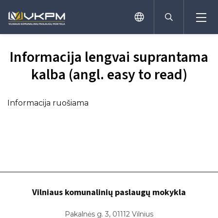
Informacija lengvai suprantama
kalba (angl. easy to read)
Priėmimas
Programos
Informacija ruošiama
Tvarkaraščiai
Teisinė informacija
Asmens įgytų kompetencijų vertinimas
Dokumentai
E.dienynas
Pameistrystė
Biblioteka
Moduliai bendrojo ugdymo mokyklų
mokiniams
Pagalba mokiniui
Mokymai užimtumo tarnybos lėšomis
Neformalus švietimas
Vilniaus komunalinių paslaugų mokykla
Mokymai suaugusiems KURSUOK platformoje
Įtraukiojo ugdymo ir profesinio mokymo
valstybės lėšomis
prieinamumas
Pakalnės g. 3, 01112 Vilnius