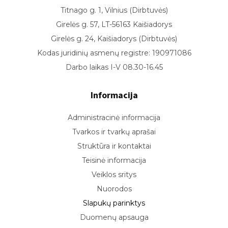
Ugdymas
Titnago g. 1, Vilnius (Dirbtuvės)
Girelės g. 57, LT-56163 Kaišiadorys
Pasiekimai
Girelės g. 24, Kaišiadorys (Dirbtuvės)
Pažymėjimai
Kodas juridinių asmenų registre: 190971086
Atostogos
Darbo laikas I-V 08.30-16.45
Informacija
Administracinė informacija
Tvarkos ir tvarkų aprašai
Struktūra ir kontaktai
Teisinė informacija
Veiklos sritys
Nuorodos
Slapukų parinktys
Duomenų apsauga