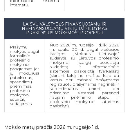
Informacine sistema
internetu.
LAISVŲ VALSTYBĖS FINANSUOJAMŲ IR
NEFINANSUOJAMŲ VIETŲ UŽPILDYMAS
PRASIDĖJUS MOKYMOSI PROCESUI
Nuo 2026 m. rugsėjo 1 d. iki 2026
Prašymų
m. spalio 30 d. pagal viešosios
mokytis pagal
įstaigos „Mokausi Lietuvoje“
formaliojo
sudarytą, su Lietuvos profesinio
profesinio
mokymo įstaigų asociacija
mokymo
suderintą ir Informacinėje
programas (ar
sistemoje paskelbtą tvarkaraštį
jų modulius)
(skiriant laiką ne mažiau kaip du
pateikimas,
kartus per mėnesį prašymams
sprendimų
registruoti, prašymams nagrinėti ir
priėmimas,
sprendimams priimti bei
profesinio
priėmimo sistemai parengti
mokymo
naujam priėmimo etapui ir
sutarčių
profesinio mokymo sutartims
sudarymas.
pasirašyti).
Mokslo metų pradžia 2026 m. rugsėjo 1 d.