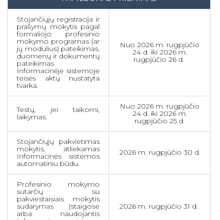
Stojančiųjų registracija ir
prašymų mokytis pagal
formaliojo profesinio
mokymo programas (ar
Nuo 2026 m. rugpjūčio
jų modulius) pateikimas,
24 d. iki 2026 m.
duomenų ir dokumentų
rugpjūčio 26 d.
pateikimas
Informacinėje sistemoje
teisės aktų nustatyta
tvarka.
Nuo 2026 m. rugpjūčio
Testų, jei taikomi,
24 d. iki 2026 m.
laikymas.
rugpjūčio 25 d.
Stojančiųjų pakvietimas
mokytis, atliekamas
2026 m. rugpjūčio 30 d.
Informacinės sistemos
automatiniu būdu.
Profesinio mokymo
sutarčių su
pakviestaisiais mokytis
sudarymas Įstaigose
2026 m. rugpjūčio 31 d.
arba naudojantis