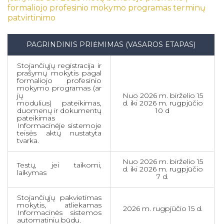
Mokymai užimtumo tarnybos lėšomis
formaliojo profesinio mokymo programas terminų
patvirtinimo
Mokymai suaugusiems KURSUOK platformoje
valstybės lėšomis
Tvarkaraščiai
PAGRINDINIS PRIĖMIMAS (VASAROS ETAPAS)
Asmens įgytų kompetencijų vertinimas
Stojančiųjų registracija ir
prašymų mokytis pagal
E.dienynas
formaliojo profesinio
mokymo programas (ar
Biblioteka
jų
Nuo 2026 m. birželio 15
modulius) pateikimas,
d. iki 2026 m. rugpjūčio
Pagalba mokiniui
duomenų ir dokumentų
10 d
pateikimas
Neformalus švietimas
Informacinėje sistemoje
teisės aktų nustatyta
Įtraukiojo ugdymo ir profesinio mokymo
tvarka.
prieinamumas
Nuo 2026 m. birželio 15
Ugdymas
Testų, jei taikomi,
d. iki 2026 m. rugpjūčio
laikymas
7 d.
Pasiekimai
Pažymėjimai
Stojančiųjų pakvietimas
mokytis, atliekamas
2026 m. rugpjūčio 15 d.
Informacinės sistemos
Atostogos
automatiniu būdu.