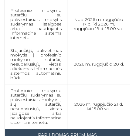
Profesinio mokymo
sutarčių su
pakviestaisiais mokytis
Nuo 2026 m. rugpjūčio
sudarymas Įstaigose
17 d. iki 2026 m.
arba naudojantis
rugpjūčio 19 d. 15.00 val.
Informacine sistema
internetu.
Stojančiųjų pakvietimas
mokytis į profesinio
mokymo sutarčių
nesudariusiųjų vietas,
2026 m. rugpjūčio 20 d.
atliekamas Informacinės
sistemos automatiniu
būdu.
Profesinio mokymo
sutarčių sudarymas su
pakviestaisiais mokytis į
šių sutarčių
2026 m. rugpjūčio 21 d.
nesudariusiųjų vietas
iki 15.00 val.
Įstaigose arba
naudojantis Informacine
sistema internetu.
PAPILDOMAS PRIĖMIMAS