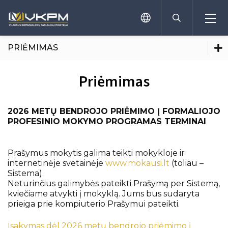
PRIĖMIMAS
Priėmimas
Priėmimas
Priėmimas
Programos
Programos
2026 METŲ BENDROJO PRIĖMIMO Į FORMALIOJO
PROFESINIO MOKYMO PROGRAMAS TERMINAI
Teisinė informacija
Teisinė informacija
Dokumentai
Dokumentai
Prašymus mokytis galima teikti mokykloje ir
Pameistrystė
internetinėje svetainėje
www.mokausi.lt
(toliau –
Moduliai bendrojo ugdymo mokyklų
Sistema).
Pameistrystė
mokiniams
Neturinčius galimybės pateikti Prašymą per Sistemą,
kviečiame atvykti į mokyklą. Jums bus sudaryta
Mokymai užimtumo tarnybos lėšomis
prieiga prie kompiuterio Prašymui pateikti.
Moduliai bendrojo ugdymo mokyklų mokiniams
Mokymai suaugusiems KURSUOK platformoje
valstybės lėšomis
Įsakymas dėl 2026 metų bendrojo priėmimo į