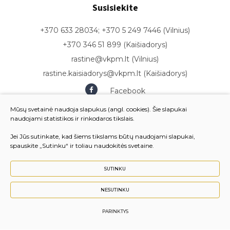
Susisiekite
+370 633 28034; +370 5 249 7446 (Vilnius)
+370 346 51 899 (Kaišiadorys)
rastine@vkpm.lt (Vilnius)
rastine.kaisiadorys@vkpm.lt (Kaišiadorys)
Facebook
Youtube
Mūsų svetainė naudoja slapukus (angl. cookies). Šie slapukai
naudojami statistikos ir rinkodaros tikslais.
Jei Jūs sutinkate, kad šiems tikslams būtų naudojami slapukai,
spauskite „Sutinku“ ir toliau naudokitės svetaine.
SUTINKU
NESUTINKU
© 2024 Vilniaus komunalinių paslaugų mokykla. Visos
teisės saugomos.
PARINKTYS
Sukurta:
TEXUS