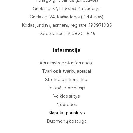
Titnago g. 1, Vilnius (Dirbtuvės)
Girelės g. 57, LT-56163 Kaišiadorys
Girelės g. 24, Kaišiadorys (Dirbtuvės)
Kodas juridinių asmenų registre: 190971086
Darbo laikas I-V 08.30-16.45
Informacija
Administracinė informacija
Tvarkos ir tvarkų aprašai
Struktūra ir kontaktai
Teisinė informacija
Veiklos sritys
Nuorodos
Slapukų parinktys
Duomenų apsauga