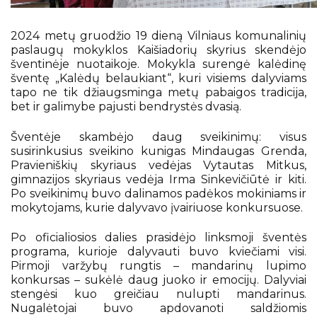
Erasmus+
Nemokamas KET testas
2024 metų gruodžio 19 dieną Vilniaus komunalinių
Mokyklos Facebook
paslaugų mokyklos Kaišiadorių skyrius skendėjo
šventinėje nuotaikoje. Mokykla surengė kalėdinę
Pažymėjimai ir brandos atestatai
šventę „Kalėdų belaukiant“, kuri visiems dalyviams
Atostogos
tapo ne tik džiaugsminga metų pabaigos tradicija,
bet ir galimybe pajusti bendrystės dvasią.
Pagalba mokiniui
Šventėje skambėjo daug sveikinimų: visus
susirinkusius sveikino kunigas Mindaugas Grenda,
Pravieniškių skyriaus vedėjas Vytautas Mitkus,
gimnazijos skyriaus vedėja Irma Sinkevičiūtė ir kiti.
Po sveikinimų buvo dalinamos padėkos mokiniams ir
mokytojams, kurie dalyvavo įvairiuose konkursuose.
Po oficialiosios dalies prasidėjo linksmoji šventės
programa, kurioje dalyvauti buvo kviečiami visi.
Pirmoji varžybų rungtis – mandarinų lupimo
konkursas – sukėlė daug juoko ir emocijų. Dalyviai
stengėsi kuo greičiau nulupti mandarinus.
Nugalėtojai buvo apdovanoti saldžiomis