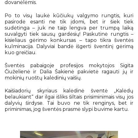
dovanėlėmis.
Po to visų laukė kūčiukų valgymo rungtis, kuri
pasirodė esanti ne tik įdomi, bet ir šiek tiek
sudėtinga – juk ne taip lengva per trumpą laiką
suvalgyti tiek sausų gardėsių! Paskutinė rungtis –
kisieliaus gėrimo konkursas – tapo tikra šventės
kulminacija. Dalyviai bandė išgerti šventinį gėrimą
kuo greičiau.
Šventės pabaigoje profesijos mokytojos Sigita
Čiuželienė ir Dalia Šakienė pakvietė ragauti jų ir
mokinių ruoštų kalėdinių vaišių.
Kaišiadorių skyriaus kalėdinė šventė „Kalėdų
belaukiant“ dar ilgai išliks šiltais prisiminimais visų jos
dalyvių širdyse. Tai buvo ne tik renginys, bet ir
priminimas, jog šventės prasmė slypi buvime kartu.