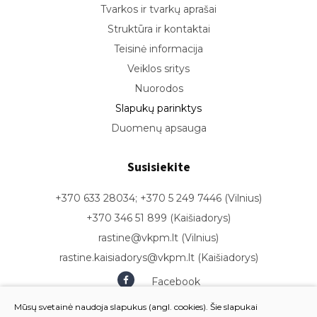
Tvarkos ir tvarkų aprašai
Struktūra ir kontaktai
Teisinė informacija
Veiklos sritys
Nuorodos
Slapukų parinktys
Duomenų apsauga
Susisiekite
+370 633 28034; +370 5 249 7446 (Vilnius)
+370 346 51 899 (Kaišiadorys)
rastine@vkpm.lt (Vilnius)
rastine.kaisiadorys@vkpm.lt (Kaišiadorys)
Facebook
Youtube
Mūsų svetainė naudoja slapukus (angl. cookies). Šie slapukai