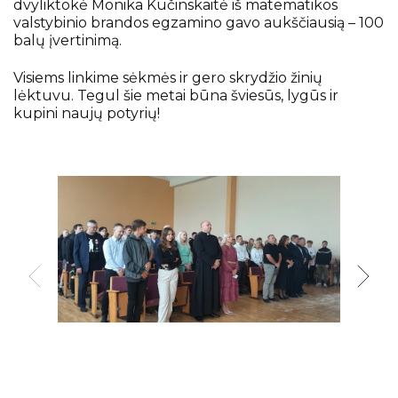
dvyliktokė Monika Kučinskaitė iš matematikos
valstybinio brandos egzamino gavo aukščiausią – 100
balų įvertinimą.
Visiems linkime sėkmės ir gero skrydžio žinių
lėktuvu. Tegul šie metai būna šviesūs, lygūs ir
kupini naujų potyrių!