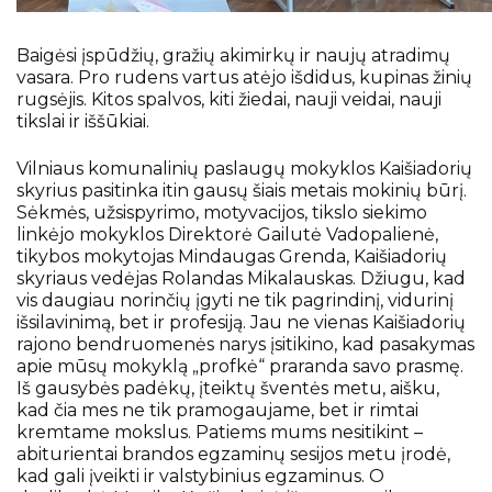
Erasmus+
Nemokamas KET testas
Baigėsi įspūdžių, gražių akimirkų ir naujų atradimų
Mokyklos Facebook
vasara. Pro rudens vartus atėjo išdidus, kupinas žinių
rugsėjis. Kitos spalvos, kiti žiedai, nauji veidai, nauji
Pažymėjimai ir brandos atestatai
tikslai ir iššūkiai.
Atostogos
Vilniaus komunalinių paslaugų mokyklos Kaišiadorių
Pagalba mokiniui
skyrius pasitinka itin gausų šiais metais mokinių būrį.
Sėkmės, užsispyrimo, motyvacijos, tikslo siekimo
linkėjo mokyklos Direktorė Gailutė Vadopalienė,
tikybos mokytojas Mindaugas Grenda, Kaišiadorių
skyriaus vedėjas Rolandas Mikalauskas. Džiugu, kad
vis daugiau norinčių įgyti ne tik pagrindinį, vidurinį
išsilavinimą, bet ir profesiją. Jau ne vienas Kaišiadorių
rajono bendruomenės narys įsitikino, kad pasakymas
apie mūsų mokyklą „profkė“ praranda savo prasmę.
Iš gausybės padėkų, įteiktų šventės metu, aišku,
kad čia mes ne tik pramogaujame, bet ir rimtai
kremtame mokslus. Patiems mums nesitikint –
abiturientai brandos egzaminų sesijos metu įrodė,
kad gali įveikti ir valstybinius egzaminus. O