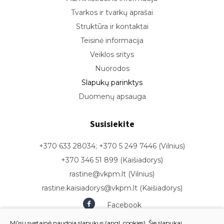
Tvarkos ir tvarkų aprašai
Struktūra ir kontaktai
Teisinė informacija
Veiklos sritys
Nuorodos
Slapukų parinktys
Duomenų apsauga
Susisiekite
+370 633 28034; +370 5 249 7446 (Vilnius)
+370 346 51 899 (Kaišiadorys)
rastine@vkpm.lt (Vilnius)
rastine.kaisiadorys@vkpm.lt (Kaišiadorys)
Facebook
Youtube
Mūsų svetainė naudoja slapukus (angl. cookies). Šie slapukai