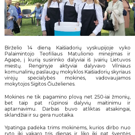
Erasmus+
Nemokamas KET testas
Mokyklos Facebook
Pažymėjimai ir brandos atestatai
Atostogos
Birželio 14 dieną Kaišiadorių vyskupijoje vyko
Pagalba mokiniui
Palaimintojo Teofiliaus Matulionio minėjimas ir
Agapė, į kurią susirinko dalyviai iš įvairių Lietuvos
miestų. Renginyje aktyviai dalyvavo Vilniaus
komunalinių paslaugų mokyklos Kaišiadorių skyriaus
virėjų specialybės mokinės, vadovaujamos
mokytojos Sigitos Čiuželienės.
Mokinės ne tik pagamino plovą net 250-iai žmonių,
bet taip pat rūpinosi dalyvių maitinimu ir
aptarnavimu. Darbas buvo atliktas atsakingai,
sklandžiai ir su gera nuotaika.
Ypatinga padėka trims mokinėms, kurios dirbo nuo
ryto iki vakaro tris dienas ir liko iki pat šventės