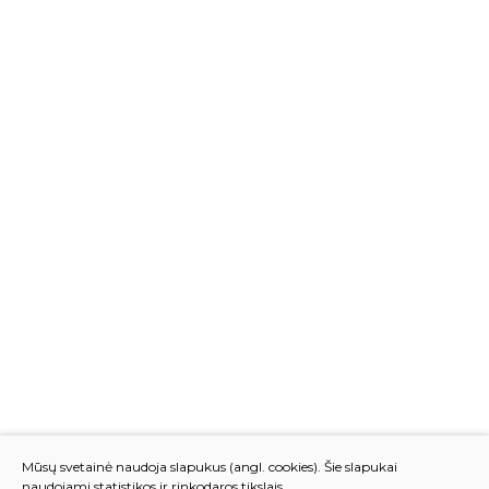
Mūsų svetainė naudoja slapukus (angl. cookies). Šie slapukai
naudojami statistikos ir rinkodaros tikslais.