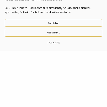
Jei Jūs sutinkate, kad šiems tikslams būtų naudojami slapukai,
spauskite „Sutinku“ ir toliau naudokitės svetaine.
SUTINKU
NESUTINKU
PARINKTYS
Vilniaus komunalinių paslaugų mokykla
Pakalnės g. 3, 01112 Vilnius
Titnago g. 1, Vilnius (Dirbtuvės)
Girelės g. 57, LT-56163 Kaišiadorys
Girelės g. 24, Kaišiadorys (Dirbtuvės)
Kodas juridinių asmenų registre: 190971086
Darbo laikas I-V 08.30-16.45