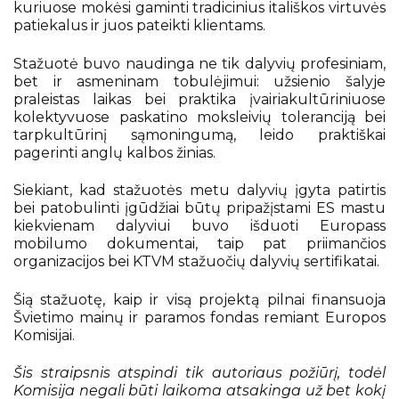
Erasmus+
Profesinis mokymas
kuriuose mokėsi gaminti tradicinius itališkos virtuvės
patiekalus ir juos pateikti klientams.
Nemokamas KET testas
Erasmus+
Mokyklos Facebook
Stažuotė buvo naudinga ne tik dalyvių profesiniam,
bet ir asmeninam tobulėjimui: užsienio šalyje
Pažymėjimai ir brandos atestatai
praleistas laikas bei praktika įvairiakultūriniuose
2025-2026
Atostogos
kolektyvuose paskatino moksleivių toleranciją bei
tarpkultūrinį sąmoningumą, leido praktiškai
2024-2025
Pagalba mokiniui
pagerinti anglų kalbos žinias.
2023-2024
Siekiant, kad stažuotės metu dalyvių įgyta patirtis
bei patobulinti įgūdžiai būtų pripažįstami ES mastu
kiekvienam dalyviui buvo išduoti Europass
2022-2023
mobilumo dokumentai, taip pat priimančios
organizacijos bei KTVM stažuočių dalyvių sertifikatai.
2020 - 2022
Šią stažuotę, kaip ir visą projektą pilnai finansuoja
2019 - 2020
Švietimo mainų ir paramos fondas remiant Europos
Komisijai.
2018 - 2019
Šis straipsnis atspindi tik autoriaus požiūrį, todėl
Komisija negali būti laikoma atsakinga už bet kokį
2017 - 2018