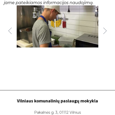
jame pateikiamos informacijos naudojimą.
2016 - 2017
Nemokamas KET testas
Mokyklos Facebook
Pažymėjimai ir brandos atestatai
Atostogos
Pagalba mokiniui
Vilniaus komunalinių paslaugų mokykla
Pakalnės g. 3, 01112 Vilnius