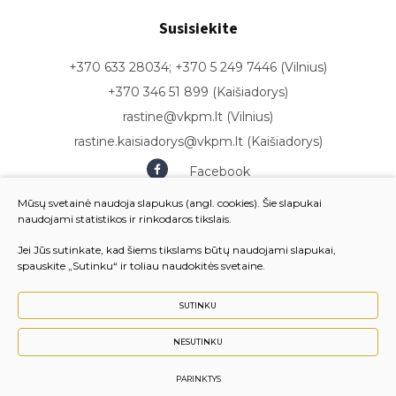
Susisiekite
+370 633 28034; +370 5 249 7446 (Vilnius)
+370 346 51 899 (Kaišiadorys)
rastine@vkpm.lt (Vilnius)
rastine.kaisiadorys@vkpm.lt (Kaišiadorys)
Facebook
Youtube
Mūsų svetainė naudoja slapukus (angl. cookies). Šie slapukai
naudojami statistikos ir rinkodaros tikslais.
Jei Jūs sutinkate, kad šiems tikslams būtų naudojami slapukai,
spauskite „Sutinku“ ir toliau naudokitės svetaine.
SUTINKU
NESUTINKU
© 2024 Vilniaus komunalinių paslaugų mokykla. Visos
teisės saugomos.
PARINKTYS
Sukurta:
TEXUS