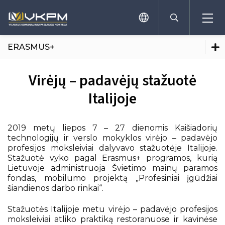
ERASMUS+
Tvarkaraštis
Virėjų – padavėjų stažuotė
Profesinio mokymo programos
Italijoje
Pamokų laikas
Priėmimas į profesinio mokymo programas
Tvarkaraštis
Pagrindinis išsilavinimas (9-10 kl.)
Elektroninis dienynas
2019 metų liepos 7 – 27 dienomis Kaišiadorių
Pamokų laikas
Vidurinis išsilavinimas (11-12 kl.) su profesija
technologijų ir verslo mokyklos virėjo – padavėjo
Elektroninis dienynas
profesijos moksleiviai dalyvavo stažuotėje Italijoje.
Dokumentai mokiniams
Moduliai bendrojo ugdymo mokyklų
Stažuotė vyko pagal Erasmus+ programos, kurią
mokiniams
Dokumentai mokiniams
Lietuvoje administruoja Švietimo mainų paramos
Ugdymas karjerai
Socialinių įgūdžių programa
Ugdymas karjerai
fondas, mobilumo projektą „Profesiniai įgūdžiai
šiandienos darbo rinkai“.
Pameistrystė
Bendrasis ugdymas
Bendrasis ugdymas
Stažuotės Italijoje metu virėjo – padavėjo profesijos
Profesinis mokymas
moksleiviai atliko praktiką restoranuose ir kavinėse