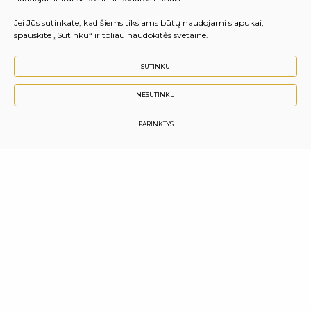
Jei Jūs sutinkate, kad šiems tikslams būtų naudojami slapukai,
spauskite „Sutinku“ ir toliau naudokitės svetaine.
SUTINKU
NESUTINKU
PARINKTYS
Vilniaus komunalinių paslaugų mokykla
Pakalnės g. 3, 01112 Vilnius
Titnago g. 1, Vilnius (Dirbtuvės)
Girelės g. 57, LT-56163 Kaišiadorys
Girelės g. 24, Kaišiadorys (Dirbtuvės)
Kodas juridinių asmenų registre: 190971086
Darbo laikas I-V 08.30-16.45