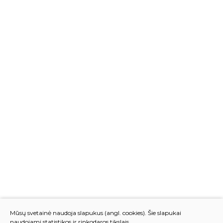
Mūsų svetainė naudoja slapukus (angl. cookies). Šie slapukai
naudojami statistikos ir rinkodaros tikslais.