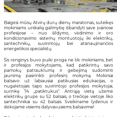
Ugdymas
Pasiekimai
Pažymėjimai
Baigėsi mūsų Atvirų durų dienų maratonas, suteikęs
mokiniams unikalią galimybę išbandyti save įvairiose
Atostogos
profesijose – nuo šildymo, vėdinimo ir oro
kondicionavimo sistemų montuotojų iki elektrikų,
santechnikų, suvirintojų bei atsinaujinančios
energetikos specialistų.
Šis renginys buvo puiki proga ne tik mokiniams, bet
ir profesijos mokytojams, kad patikrintų savo
pamokų patrauklumą ir gebėjimą sudominti
jaunimą pasirinkti profesinį mokymą. Mokiniai
balsavo už labiausiai patikusias edukacijas, o
nugalėtojais tapo suvirintojo profesijos mokytojai,
surinkę 74 „patiktukus“. Antrąją vietą užėmė
elektrikų grupė su 52 balsais, o trečioje vietoje liko
santechnikai su 42 balsais. Sveikiname lyderius ir
dėkojame visiems dalyvavusiems balsavime!