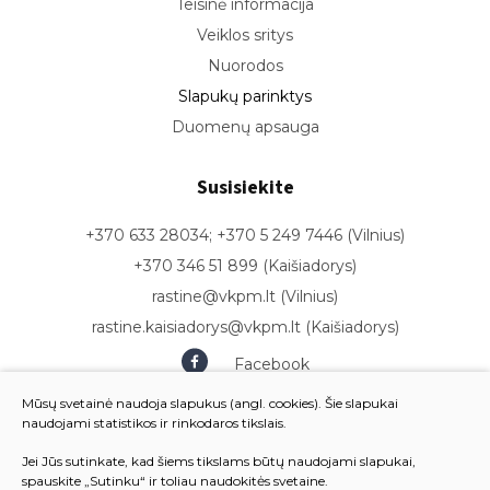
Teisinė informacija
Veiklos sritys
Nuorodos
Slapukų parinktys
Duomenų apsauga
Susisiekite
+370 633 28034; +370 5 249 7446 (Vilnius)
+370 346 51 899 (Kaišiadorys)
rastine@vkpm.lt (Vilnius)
rastine.kaisiadorys@vkpm.lt (Kaišiadorys)
Facebook
Youtube
Mūsų svetainė naudoja slapukus (angl. cookies). Šie slapukai
naudojami statistikos ir rinkodaros tikslais.
Jei Jūs sutinkate, kad šiems tikslams būtų naudojami slapukai,
spauskite „Sutinku“ ir toliau naudokitės svetaine.