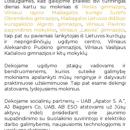
Džiaugiamės, kad galėjome praleisti dvi turiningas
dienas kartu su mokiniais iš
Riešės gimnazijos
,
Vilniaus rajono Maišiagalos kunigo Juzefo
Obrembskio gimnazijos
,
Maišiagalos Lietuvos didžiojo
kunigaikščio Algirdo gimnazijos
,
Vilniaus Pavilnio
pagrindinės mokyklos
,
Vilniaus „Laisvės“ gimnazijos
,
taip pat su pavieniais lankytojais iš Lietuvos kurčiųjų
ir neprigirdinčiųjų ugdymo centro, Vilniaus
Aleksandro Puškino gimnazijos, Vilniaus Vasilijaus
Kačialovo gimnazijos ir kitų mokyklų.
Dėkojame ugdymo įstaigų vadovams ir
bendruomenėms, kurios suteikė galimybę
mokiniams apsilankyti mūsų renginyje ir dalyvauti
praktiniuose užsiėmimuose. Taip pat esame dėkingi
atstovams, lydėjusiems mokinius.
Dėkojame socialinių partnerių – UAB „Apator S. A.“,
AJ Baggers Co, UAB, AB ESO atstovams už Jūsų
aktyvų indėlį prisidedant prie jaunimo
supažindinimo su šiuolaikinio suvirintojo ir elektriko
darbo galimybėmis, naujausiomis technologijomis ir