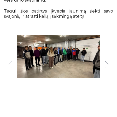
verslumo skatinimu.
Tegul šios patirtys įkvepia jaunimą siekti savo
svajonių ir atrasti kelią į sėkmingą ateitį!