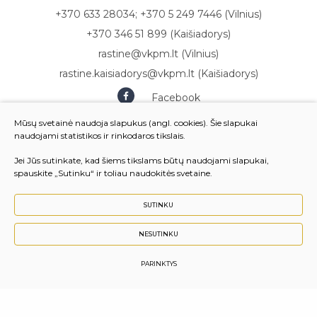
+370 633 28034; +370 5 249 7446 (Vilnius)
+370 346 51 899 (Kaišiadorys)
rastine@vkpm.lt (Vilnius)
rastine.kaisiadorys@vkpm.lt (Kaišiadorys)
Facebook
Youtube
Mūsų svetainė naudoja slapukus (angl. cookies). Šie slapukai
naudojami statistikos ir rinkodaros tikslais.
Jei Jūs sutinkate, kad šiems tikslams būtų naudojami slapukai,
spauskite „Sutinku“ ir toliau naudokitės svetaine.
SUTINKU
NESUTINKU
© 2024 Vilniaus komunalinių paslaugų mokykla. Visos
teisės saugomos.
PARINKTYS
Sukurta:
TEXUS