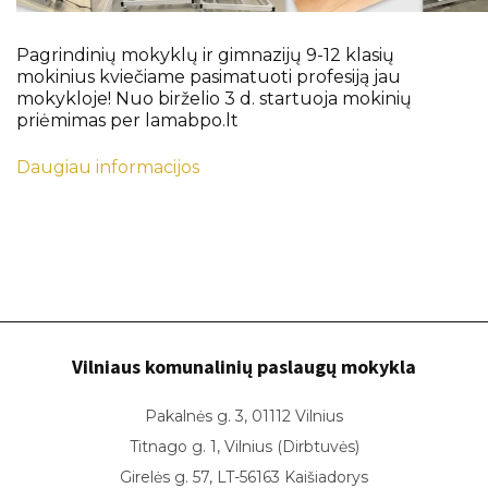
Ugdymas
Pagrindinių mokyklų ir gimnazijų 9-12 klasių
Pasiekimai
mokinius kviečiame pasimatuoti profesiją jau
Pažymėjimai
mokykloje! Nuo birželio 3 d. startuoja mokinių
priėmimas per lamabpo.lt
Atostogos
Daugiau informacijos
Vilniaus komunalinių paslaugų mokykla
Pakalnės g. 3, 01112 Vilnius
Titnago g. 1, Vilnius (Dirbtuvės)
Girelės g. 57, LT-56163 Kaišiadorys