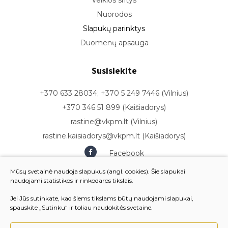
Veiklos sritys
Nuorodos
Slapukų parinktys
Duomenų apsauga
Susisiekite
+370 633 28034; +370 5 249 7446 (Vilnius)
+370 346 51 899 (Kaišiadorys)
rastine@vkpm.lt (Vilnius)
rastine.kaisiadorys@vkpm.lt (Kaišiadorys)
Facebook
Youtube
Mūsų svetainė naudoja slapukus (angl. cookies). Šie slapukai
naudojami statistikos ir rinkodaros tikslais.
Jei Jūs sutinkate, kad šiems tikslams būtų naudojami slapukai,
spauskite „Sutinku“ ir toliau naudokitės svetaine.