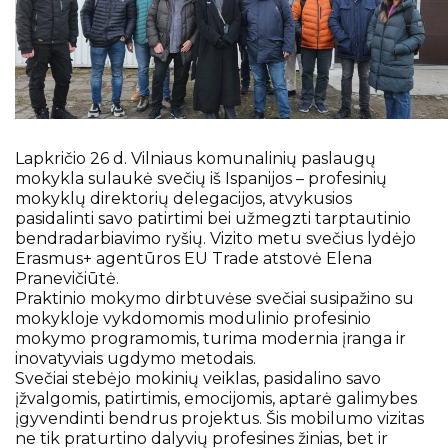
Ugdymas
Pasiekimai
Pažymėjimai
Atostogos
Lapkričio 26 d. Vilniaus komunalinių paslaugų
mokykla sulaukė svečių iš Ispanijos – profesinių
mokyklų direktorių delegacijos, atvykusios
pasidalinti savo patirtimi bei užmegzti tarptautinio
bendradarbiavimo ryšių. Vizito metu svečius lydėjo
Erasmus+ agentūros EU Trade atstovė Elena
Pranevičiūtė.
Praktinio mokymo dirbtuvėse svečiai susipažino su
mokykloje vykdomomis modulinio profesinio
mokymo programomis, turima modernia įranga ir
inovatyviais ugdymo metodais.
Svečiai stebėjo mokinių veiklas, pasidalino savo
įžvalgomis, patirtimis, emocijomis, aptarė galimybes
įgyvendinti bendrus projektus. Šis mobilumo vizitas
ne tik praturtino dalyvių profesines žinias, bet ir