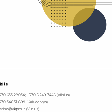
kite
370 633 28034; +370 5 249 7446 (Vilnius)
370 346 51 899 (Kaišiadorys)
astine@vkpm.lt (Vilnius)