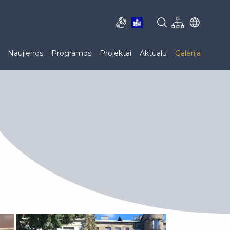
Naujienos
Programos
Projektai
Aktualu
Galerija