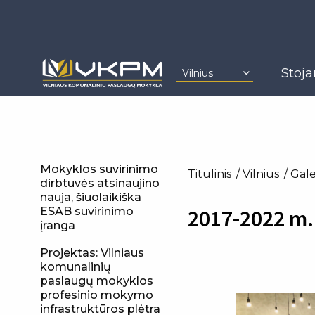
Stoja
Vilnius
Mokyklos suvirinimo
Titulinis
Vilnius
Gale
dirbtuvės atsinaujino
nauja, šiuolaikiška
2017-2022 m. 
ESAB suvirinimo
įranga
Projektas: Vilniaus
komunalinių
paslaugų mokyklos
profesinio mokymo
infrastruktūros plėtra