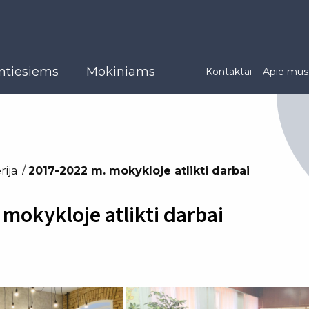
ntiesiems
Mokiniams
Kontaktai
Apie mus
rija
2017-2022 m. mokykloje atlikti darbai
mokykloje atlikti darbai