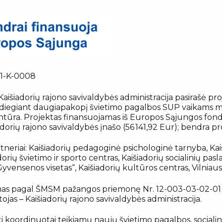
91-K-0008
Kaišiadorių rajono savivaldybės administracija pasirašė p
 diegiant daugiapakopį švietimo pagalbos SUP vaikams mo
tūra. Projektas finansuojamas iš Europos Sąjungos fond
iadorių rajono savivaldybės įnašo (56 141,92 Eur); bendra p
tneriai: Kaišiadorių pedagoginė psichologinė tarnyba, Ka
dorių švietimo ir sporto centras, Kaišiadorių socialinių pa
yvensenos visetas“, Kaišiadorių kultūros centras, Vilni
s pagal ŠMSM pažangos priemonę Nr. 12-003-03-02-01 „Įgy
ojas – Kaišiadorių rajono savivaldybės administracija.
nti koordinuotai teikiamų naujų švietimo pagalbos, socialin