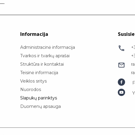
Informacija
Susisie
Administracinė informacija
+
Tvarkos ir tvarkų aprašai
+
Struktūra ir kontaktai
r
Teisinė informacija
r
Veiklos sritys
F
Nuorodos
Y
Slapukų parinktys
Duomenų apsauga