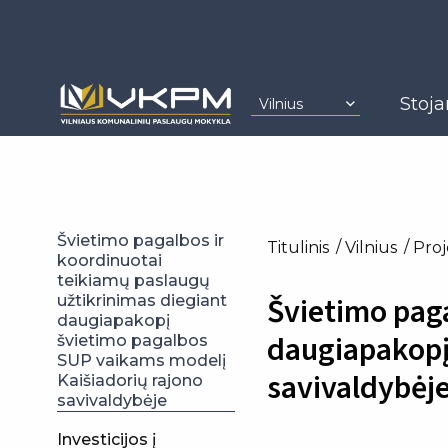
Stoja
Vilnius
Švietimo pagalbos ir
Titulinis
Vilnius
Proj
koordinuotai
teikiamų paslaugų
Švietimo paga
užtikrinimas diegiant
daugiapakopį
daugiapakopį
švietimo pagalbos
SUP vaikams modelį
savivaldybėj
Kaišiadorių rajono
savivaldybėje
Investicijos į