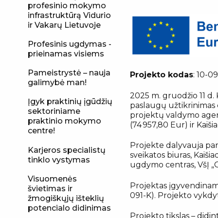
profesinio mokymo
infrastruktūrą Vidurio
ir Vakarų Lietuvoje
Profesinis ugdymas -
prieinamas visiems
Pameistrystė – nauja
Projekto kodas
: 10-0
galimybė man!
2025 m. gruodžio 11 d. 
Įgyk praktinių įgūdžių
paslaugų užtikrinimas
sektoriniame
projektų valdymo agen
praktinio mokymo
(74 957,80 Eur) ir Kaiš
centre!
Projekte dalyvauja par
Karjeros specialistų
sveikatos biuras, Kaišia
tinklo vystymas
ugdymo centras, VšĮ „G
Visuomenės
Projektas įgyvendinama
švietimas ir
091-K). Projekto vykdyt
žmogiškųjų išteklių
potencialo didinimas
Projekto tikslas – didi