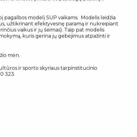
pį pagalbos modelį SUP vaikams. Modelis leidžia
kius, užtikrinant efektyvesnę paramą ir nukreipiant
inčius vaikus ir jų šeimas). Taip pat modelis
mokymą, kuris gerina jų gebėjimus atpažinti ir
džio mėn.
ltūros ir sporto skyriaus tarpinstitucinio
30 323.