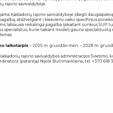
ų rajono savivaldybėje.
ma Kaišiadorių rajono savivaldybėje įdiegti daugiapako
 pagalbą, atsižvelgiant į kiekvieno vaiko specifinius porei
ems labiausia reikalinga pagalba (įskaitant sunkius SUP tur
s specialistus, kurie taikant modelį gauna specializuotą 
blemas.
o laikotarpis
– 2025 m. gruodžio mėn. – 2028 m. gruo
aišiadorių rajono savivaldybės administracijos Švietimo, ku
inatorė (patarėja) Nijolė Butrimavičienė, tel. +370 618 