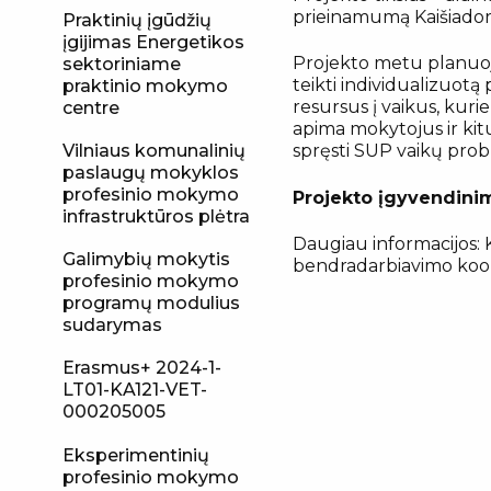
prieinamumą Kaišiadori
Praktinių įgūdžių
įgijimas Energetikos
Projekto metu planuoja
sektoriniame
teikti individualizuotą
praktinio mokymo
resursus į vaikus, kuri
centre
apima mokytojus ir kitu
Vilniaus komunalinių
spręsti SUP vaikų pro
paslaugų mokyklos
profesinio mokymo
Projekto įgyvendinim
infrastruktūros plėtra
Daugiau informacijos: K
Galimybių mokytis
bendradarbiavimo koord
profesinio mokymo
programų modulius
sudarymas
Erasmus+ 2024-1-
LT01-KA121-VET-
000205005
Eksperimentinių
profesinio mokymo