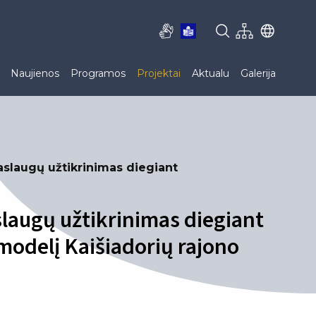
Naujienos
Programos
Projektai
Aktualu
Galerija
aslaugų užtikrinimas diegiant
slaugų užtikrinimas diegiant
odelį Kaišiadorių rajono