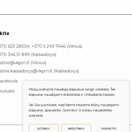
kite
370 633 28034; +370 5 249 7446 (Vilnius)
370 346 51 899 (Kaišiadorys)
astine@vkpm.lt (Vilnius)
astine.kaisiadorys@vkpm.lt (Kaišiadorys)
acebook
Mūsų svetainė naudoja slapukus (angl. cookies). Šie
outube
slapukai naudojami statistikos ir rinkodaros tikslais.
Jei Jūs sutinkate, kad šiems tikslams būtų naudojami
slapukai, spauskite „Sutinku“ ir toliau naudokitės
svetaine.
SUTINKU
NESUTINKU
PARINKTYS