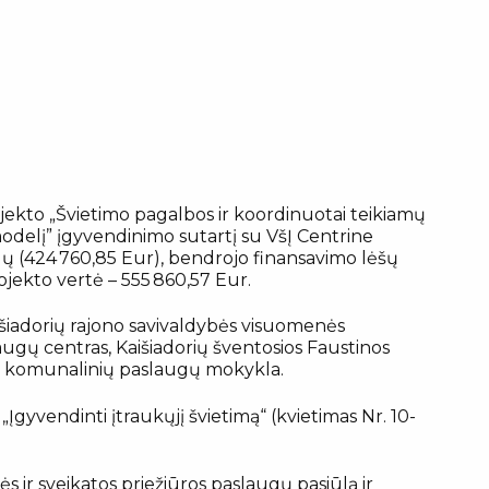
rojekto „Švietimo pagalbos ir koordinuotai teikiamų
delį” įgyvendinimo sutartį su VšĮ Centrine
ų (424 760,85 Eur), bendrojo finansavimo lėšų
rojekto vertė – 555 860,57 Eur.
išiadorių rajono savivaldybės visuomenės
slaugų centras, Kaišiadorių šventosios Faustinos
aus komunalinių paslaugų mokykla.
vendinti įtraukųjį švietimą“ (kvietimas Nr. 10-
ės ir sveikatos priežiūros paslaugų pasiūlą ir