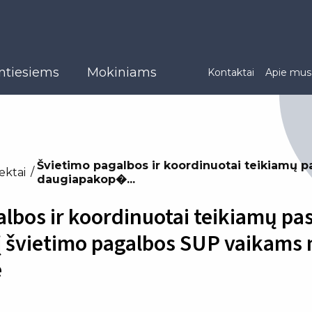
ntiesiems
Mokiniams
Kontaktai
Apie mus
Švietimo pagalbos ir koordinuotai teikiamų p
ektai
daugiapakop�...
lbos ir koordinuotai teikiamų pa
 švietimo pagalbos SUP vaikams m
e